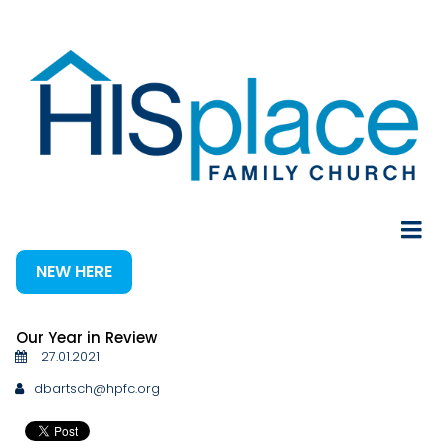
NEW HERE
Our Year in Review
27.01.2021
dbartsch@hpfc.org