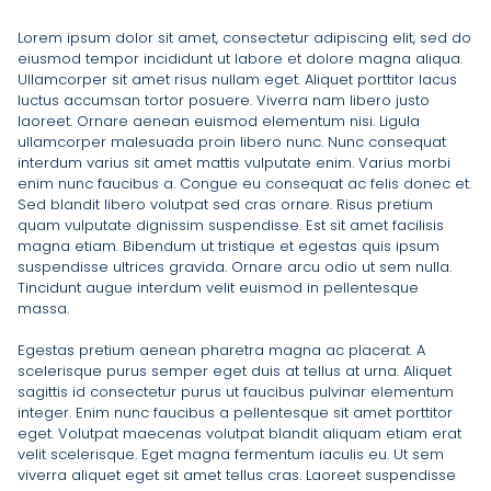
Lorem ipsum dolor sit amet, consectetur adipiscing elit, sed do
eiusmod tempor incididunt ut labore et dolore magna aliqua.
Ullamcorper sit amet risus nullam eget. Aliquet porttitor lacus
luctus accumsan tortor posuere. Viverra nam libero justo
laoreet. Ornare aenean euismod elementum nisi. Ligula
ullamcorper malesuada proin libero nunc. Nunc consequat
interdum varius sit amet mattis vulputate enim. Varius morbi
enim nunc faucibus a. Congue eu consequat ac felis donec et.
Sed blandit libero volutpat sed cras ornare. Risus pretium
quam vulputate dignissim suspendisse. Est sit amet facilisis
magna etiam. Bibendum ut tristique et egestas quis ipsum
suspendisse ultrices gravida. Ornare arcu odio ut sem nulla.
Tincidunt augue interdum velit euismod in pellentesque
massa.
Egestas pretium aenean pharetra magna ac placerat. A
scelerisque purus semper eget duis at tellus at urna. Aliquet
sagittis id consectetur purus ut faucibus pulvinar elementum
integer. Enim nunc faucibus a pellentesque sit amet porttitor
eget. Volutpat maecenas volutpat blandit aliquam etiam erat
velit scelerisque. Eget magna fermentum iaculis eu. Ut sem
viverra aliquet eget sit amet tellus cras. Laoreet suspendisse