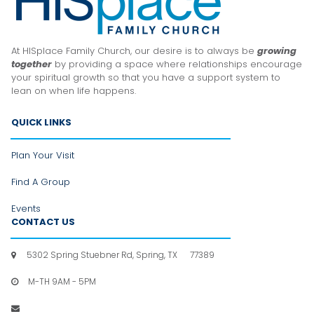
At HISplace Family Church, our desire is to always be
growing
together
by providing a space where relationships encourage
your spiritual growth so that you have a support system to
lean
on when life happens.
QUICK LINKS
Plan Your Visit
Find A Group
Events
CONTACT US
5302 Spring Stuebner Rd, Spring, TX 77389

M-TH 9AM - 5PM

info@hpfc.org
