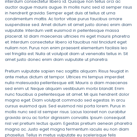
interdum consectetur libero id. Quisque non tellus orci ac
auctor augue mauris augue. In mollis nunc sed id semper risus
in hendrerit gravida. Semper eget duis at tellus at urna
condimentum mattis. Ac tortor vitae purus faucibus ornare
suspendisse sed. Amet dictum sit amet justo donec enim diam
vulputate. Interdum velit euismod in pellentesque massa
placerat. Id diam maecenas ultricies mi eget mauris pharetra
et. Interdum consectetur libero id faucibus nisl tincidunt eget
nullam non. Purus non enim praesent elementum facilisis leo
vel fringilla est. Nulla at volutpat diam ut venenatis tellus in. Sit
amet justo donec enim diam vulputate ut pharetra.
Pretium vulputate sapien nec sagittis aliquam. Risus feugiat in
ante metus dictum at tempor. Ultrices mi tempus imperdiet
nulla malesuada pellentesque elit. Mauris a diam maecenas
sed enim ut. Neque aliquam vestibulum morbi blandit. Enim
nunc faucibus a pellentesque sit amet. Mi quis hendrerit dolor
magna eget. Diam volutpat commodo sed egestas. In arcu
cursus euismod quis. Sed euismod nisi porta lorem. Purus in
mollis nunc sed id semper risus. Lacus laoreet non curabitur
gravida arcu ac tortor dignissim convallis. Ipsum consequat
nisl vel pretium lectus quam. Egestas pretium aenean pharetra
magna ac. Justo eget magna fermentum iaculis eu non diam
phasellus. Tellus in metus vulputate eu scelerisque felis