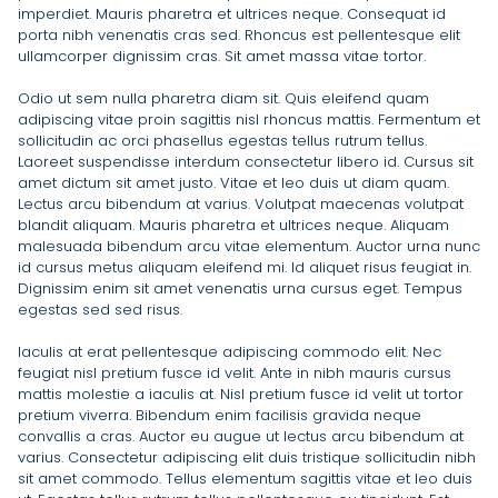
imperdiet. Mauris pharetra et ultrices neque. Consequat id
porta nibh venenatis cras sed. Rhoncus est pellentesque elit
ullamcorper dignissim cras. Sit amet massa vitae tortor.
Odio ut sem nulla pharetra diam sit. Quis eleifend quam
adipiscing vitae proin sagittis nisl rhoncus mattis. Fermentum et
sollicitudin ac orci phasellus egestas tellus rutrum tellus.
Laoreet suspendisse interdum consectetur libero id. Cursus sit
amet dictum sit amet justo. Vitae et leo duis ut diam quam.
Lectus arcu bibendum at varius. Volutpat maecenas volutpat
blandit aliquam. Mauris pharetra et ultrices neque. Aliquam
malesuada bibendum arcu vitae elementum. Auctor urna nunc
id cursus metus aliquam eleifend mi. Id aliquet risus feugiat in.
Dignissim enim sit amet venenatis urna cursus eget. Tempus
egestas sed sed risus.
Iaculis at erat pellentesque adipiscing commodo elit. Nec
feugiat nisl pretium fusce id velit. Ante in nibh mauris cursus
mattis molestie a iaculis at. Nisl pretium fusce id velit ut tortor
pretium viverra. Bibendum enim facilisis gravida neque
convallis a cras. Auctor eu augue ut lectus arcu bibendum at
varius. Consectetur adipiscing elit duis tristique sollicitudin nibh
sit amet commodo. Tellus elementum sagittis vitae et leo duis